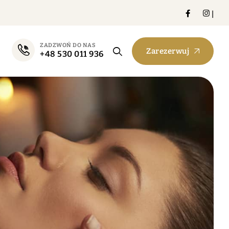
|
ZADZWOŃ DO NAS
Zarezerwuj
+48 530 011 936