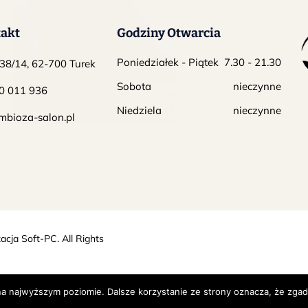
akt
Godziny Otwarcia
Poniedziałek - Piątek
7.30 - 21.30
38/14, 62-700 Turek
Sobota
nieczynne
0 011 936
Niedziela
nieczynne
mbioza-salon.pl
RELAXATION
The Chill Factor
acja
Soft-PC
. All Rights
na najwyższym poziomie. Dalsze korzystanie ze strony oznacza, że zgadz