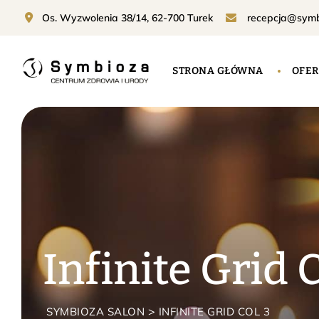
Os. Wyzwolenia 38/14, 62-700 Turek
recepcja@symbi
STRONA GŁÓWNA
OFER
Infinite Grid 
>
SYMBIOZA SALON
INFINITE GRID COL 3