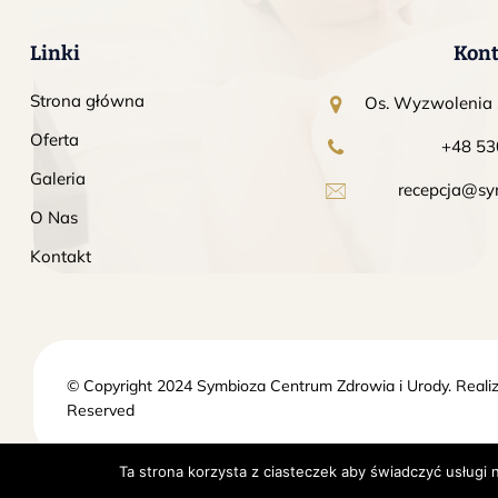
Linki
Kont
Strona główna
Os. Wyzwolenia 
Oferta
+48 53
LIFESTYLE
Galeria
recepcja@sy
Wooden Goodie
O Nas
Kontakt
© Copyright 2024 Symbioza Centrum Zdrowia i Urody. Realiz
Reserved
Ta strona korzysta z ciasteczek aby świadczyć usługi 