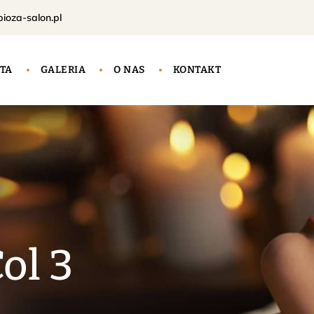
oza-salon.pl
TA
GALERIA
O NAS
KONTAKT
Col 3