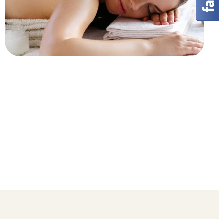
HERBAL
Treatment Herbal Oils