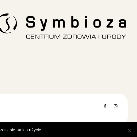
RELAXATION
The Complete Pack
asz się na ich użycie.
Akceptuje
Dowiedz się więcej