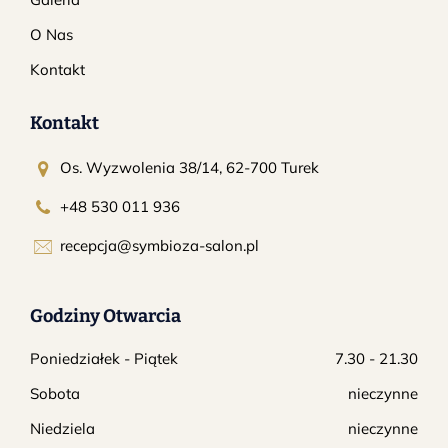
O Nas
Kontakt
Kontakt
Os. Wyzwolenia 38/14, 62-700 Turek
+48 530 011 936
RELAXATION
The Chill Factor
recepcja@symbioza-salon.pl
Godziny Otwarcia
Poniedziałek - Piątek
7.30 - 21.30
Sobota
nieczynne
Niedziela
nieczynne