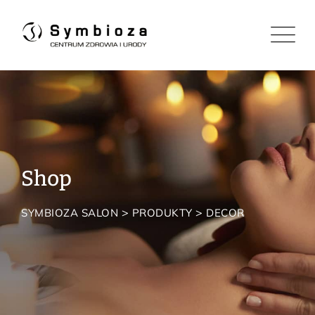
Skip
to
content
Shop
>
>
SYMBIOZA SALON
PRODUKTY
DECOR