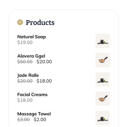
Products
Natural Soap
$
19.00
Alovera Ggel
Pierwotna
Aktualna
$
50.00
$
20.00
cena
cena
wynosiła:
wynosi:
Jade Rolle
$50.00.
$20.00.
Pierwotna
Aktualna
$
20.00
$
18.00
cena
cena
wynosiła:
wynosi:
Facial Creams
$20.00.
$18.00.
$
18.00
Massage Towel
Pierwotna
Aktualna
$
3.00
$
2.00
cena
cena