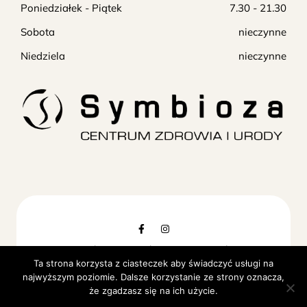
Poniedziałek - Piątek
7.30 - 21.30
Sobota
nieczynne
Niedziela
nieczynne
© Copyright 2024 Symbioza Centrum Zdrowia i
Ta strona korzysta z ciasteczek aby świadczyć usługi na
Urody. Realizacja
Soft-PC
. All Rights Reserved
najwyższym poziomie. Dalsze korzystanie ze strony oznacza,
że zgadzasz się na ich użycie.