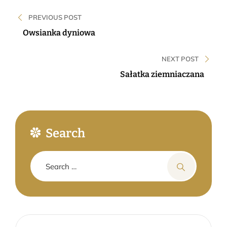
Nawigacja
PREVIOUS POST
wpisu
Owsianka dyniowa
NEXT POST
Sałatka ziemniaczana
Search